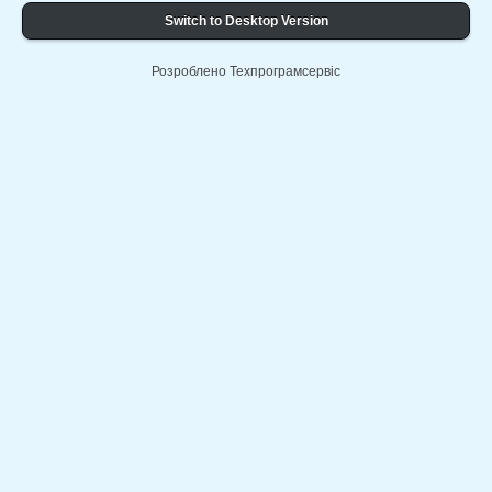
Switch to Desktop Version
Розроблено Техпрограмсервіс