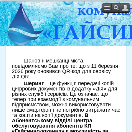
Оновлення QR-коду для сервісу
Дія.QR
Шановні мешканці міста,
повідомляємо Вам про те, що з 11 березня
2026 року оновився QR-код для сервісу
Дія.QR.
Шеринг
– це функція передачі копій
цифрових документів із додатку «Дія» для
різних служб і сервісів. Це означає, що
тепер при взаємодії з комунальним
підприємством, можна використовувати
лише смартфон і не потрібно витрачати час
та кошти на копії документів.
В
Абонентському відділі Центра
обслуговування абонентів КП
«Гайсинводоканал» є можливість за