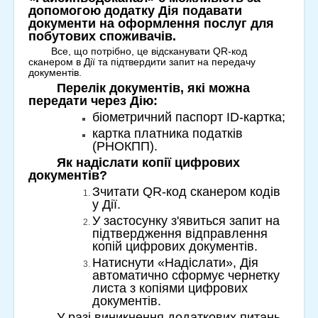
допомогою додатку Дія подавати
документи на оформлення послуг для
побутових споживачів.
Все, що потрібно, це відсканувати QR-код
сканером в Дії та підтвердити запит на передачу
документів.
Перелік документів, які можна
передати через Дію:
біометричний паспорт ID-картка;
картка платника податків
(РНОКПП).
Як надіслати копії цифрових
документів?
Зчитати QR-код сканером кодів
у Дії.
У застосунку з'явиться запит на
підтвердження відправлення
копій цифрових документів.
Натиснути «Надіслати», Дія
автоматично сформує чернетку
листа з копіями цифрових
документів.
У разі виникнення додаткових питань