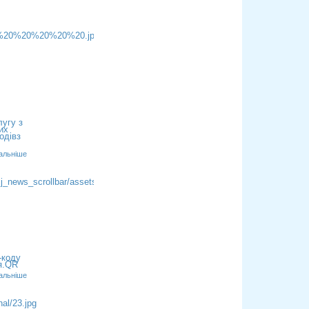
лугу з
их
одівз
альніше
-коду
я.QR
альніше