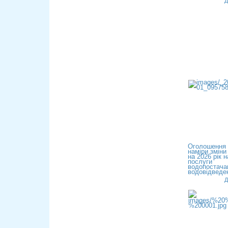
Д
Оголошення 
наміри зміни
на 2026 рік н
послуги
водопостача
водовідведен
Д