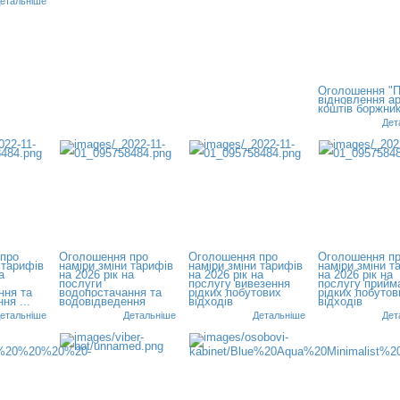
етальніше
Оголошення "
відновлення а
коштів боржникі
Дет
про
Оголошення про
Оголошення про
Оголошення п
 тарифів
наміри зміни тарифів
наміри зміни тарифів
наміри зміни т
а
на 2026 рік на
на 2026 рік на
на 2026 рік на
послуги
послугу вивезення
послугу прийм
ння та
водопостачання та
рідких побутових
рідких побутов
ня ...
водовідведення
відходів
відходів
етальніше
Детальніше
Детальніше
Дет