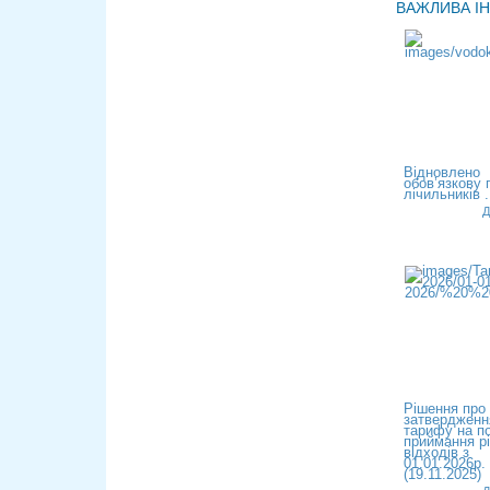
ВАЖЛИВА І
Відновлено
обов’язкову 
лічильників .
Д
Рішення про
затвердженн
тарифу на п
приймання р
відходів з
01.01.2026р.
(19.11.2025)