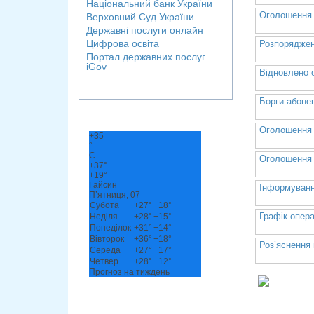
Національний банк України
Оголошення п
Верховний Суд України
Державні послуги онлайн
Цифрова освіта
Розпоряджен
Портал державних послуг
iGov
Відновлено о
Борги абоне
Оголошення 
+
35
°
C
Оголошення 
+
37°
+
19°
Гайсин
Інформуванн
П’ятниця, 07
Субота
+
27°
+
18°
Графік опера
Неділя
+
28°
+
15°
Понеділок
+
31°
+
14°
Вівторок
+
36°
+
18°
Роз’яснення
Середа
+
27°
+
17°
Четвер
+
28°
+
12°
Прогноз на тиждень