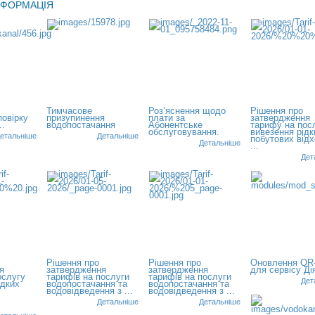
НФОРМАЦІЯ
Тимчасове
Роз’яснення щодо
Рішення про
повірку
призупинення
плати за
затвердження
..
водопостачання
Абонентське
тарифу на пос
обслуговування.
вивезення рідк
етальніше
Детальніше
побутових відх
Детальніше
...
Дет
Рішення про
Рішення про
Оновлення QR
я
затвердження
затвердження
для сервісу Ді
ослугу
тарифів на послуги
тарифів на послуги
Дет
ідких
водопостачання та
водопостачання та
водовідведення з ...
водовідведення з ...
Детальніше
Детальніше