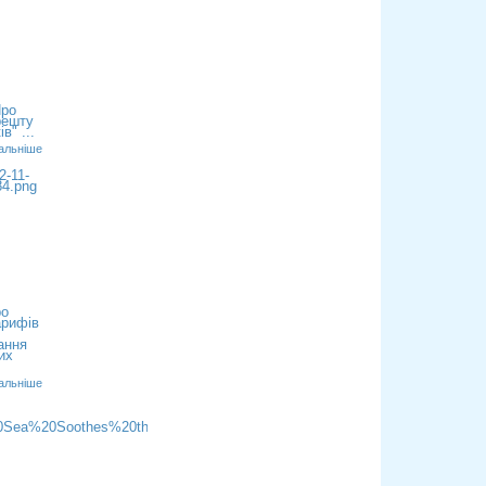
Про
решту
в" ...
альніше
ро
арифів
ання
их
альніше