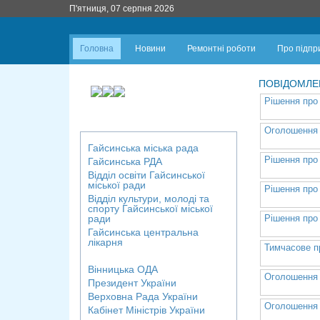
П'ятниця, 07 серпня 2026
Головна
Новини
Ремонтні роботи
Про підпр
ПОВІДОМЛЕ
Рішення про 
Оголошення п
Гайсинська міська рада
Рішення про 
Гайсинська РДА
Відділ освіти
Гайсинської
міської ради
Рішення про 
Відділ культури, молоді та
спорту Гайсинської міської
ради
Рішення про 
Гайсинська центральна
лікарня
Тимчасове п
Вінницька ОДА
Оголошення п
Президент України
Верховна Рада України
Оголошення п
Кабінет Міністрів України