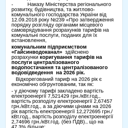
- Наказу Міністерства регіонального
розвитку, будівництва, та житлово-
комунального господарства України від
12.09.2018 року №239 «Про затвердження
порядку розгляду органами місцевого
самоврядування розрахунків тарифів на
комунальні послуги, поданих для їх
встановлення,
комунальним підприємством
«Гайсинводоканал»
здійснено
розрахунки
коригування
тарифів на
послуги централізованого
водопостачання та централізованого
водовідведення
на 2026 рік.
Відкорегований тариф на 2026 рік є
економічно обгрунтованим, так як:
- у діючому тарифі закладено вартість
електроенергії 7,521429 грн./кВт.год.,
вартість розподілу електроенергії 2,67457
грн./кВт.год., а за діючими цінами на 2026
рік вартість електроенергії 12,272695 грн./
кВт.год., вартість розподілу електроенергії
2,74696 грн./кВт.год. (без ПДВ)., що на
47,3% більше;