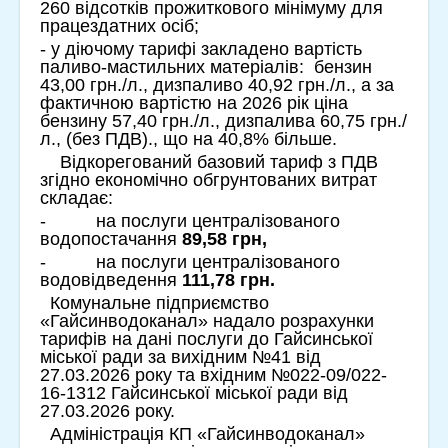
260 відсотків прожиткового мінімуму для
працездатних осіб;
- у діючому тарифі закладено вартість
паливо-мастильних матеріалів: бензин
43,00 грн./л., дизпаливо 40,92 грн./л., а за
фактичною вартістю на 2026 рік ціна
бензину 57,40 грн./л., дизпалива 60,75 грн./
л., (без ПДВ)., що на 40,8% більше.
Відкорегований базовий тариф з ПДВ
згідно економічно обгрунтованих витрат
складає:
- на послуги централізованого
водопостачання
89,58 грн,
- на послуги централізованого
водовідведення
111,78 грн.
Комунальне підприємство
«Гайсинводоканал» надало розрахунки
тарифів на дані послуги до Гайсинської
міської ради за вихідним №41 від
27.03.2026 року та вхідним №022-09/022-
16-1312 Гайсинської міської ради від
27.03.2026 року.
Адміністрація КП «Гайсинводоканал»