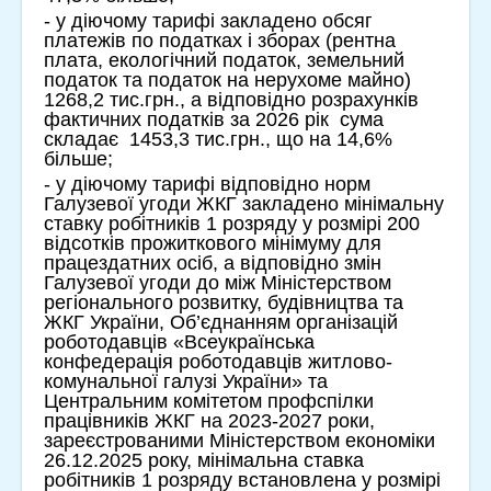
- у діючому тарифі закладено обсяг
платежів по податках і зборах (рентна
плата, екологічний податок, земельний
податок та податок на нерухоме майно)
1268,2 тис.грн., а відповідно розрахунків
фактичних податків за 2026 рік сума
складає 1453,3 тис.грн., що на 14,6%
більше;
- у діючому тарифі відповідно норм
Галузевої угоди ЖКГ закладено мінімальну
ставку робітників 1 розряду у розмірі 200
відсотків прожиткового мінімуму для
працездатних осіб, а відповідно змін
Галузевої угоди до між Міністерством
регіонального розвитку, будівництва та
ЖКГ України, Об’єднанням організацій
роботодавців «Всеукраїнська
конфедерація роботодавців житлово-
комунальної галузі України» та
Центральним комітетом профспілки
працівників ЖКГ на 2023-2027 роки,
зареєстрованими Міністерством економіки
26.12.2025 року, мінімальна ставка
робітників 1 розряду встановлена у розмірі