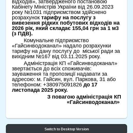
відходів», затвердженого постановою
Кабінету Міністрів України від 26.09.2023
року №1031 підприємством здійснено
розрахунок
тарифу на послугу з
вивезення рідких побутових відходів
на
2026 рік, який складає 155,04 грн за 1 м3
(з ПДВ).
Комунальне підприємство
«Гайсинводоканал» надало розрахунки
тарифу на дану послугу до міської ради за
вихідним №167 від 03.11.2025 року.
Адміністрація КП «Гайсинводоканал»
звертається до всіх споживачів:
зауваження та пропозиції надавати за
адресою: м. Гайсин, вул. Паркова, 31 або
телефоном: +380975091826
до 17
листопада 2025 року.
З повагою адміністрація КП
«Гайсинводоканал»
Switch to Desktop Version