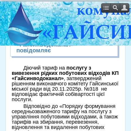
Комунальне підприємство
«Гайсинводоканал»
повідомляє
Діючий тариф на
послугу з
вивезення рідких побутових відходів КП
«Гайсинводоканал»
, затверджений
рішенням виконавчого комітету Гайсинської
міської ради від 20.11.2025р. №318 не
відповідає фактичній собівартості цієї
послуги.
Відповідно до «Порядку формування
середньозваженого тарифу на послугу з
управління побутовими відходами, а також
тарифів на збирання, перевезення,
відновлення та видалення побутових