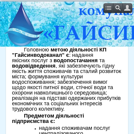
ДІЯЛЬНІСТЬ ПІДПРИЄМСТВА
Головною
метою діяльності КП
"Гайсинводоканал" є
: надання
якісних послуг з
водопостачання
та
водовідведення
, які забезпечують гідну
якість життя споживачів та сталий розвиток
міста; формування культури
водоспоживання; забезпечення вимог
щодо якості питної води, стічної води та
охорони навколишнього середовища;
реалізація на підставі одержаних прибутків
економічних та соціальних інтересів
трудового колективу.
Предметом діяльності
підприємства є:
надання споживачам послуг
централізованого