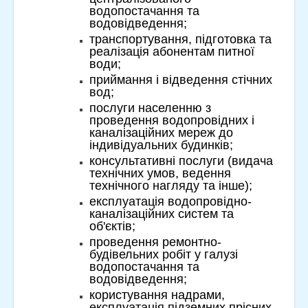
водопостачання та
водовідведення;
транспортування, підготовка та
реалізація абонентам питної
води;
приймання і відведення стічних
вод;
послуги населенню з
проведення водопровідних і
каналізаційних мереж до
індивідуальних будинків;
консультативні послуги (видача
технічних умов, ведення
технічного нагляду та інше);
експлуатація водопровідно-
каналізаційних систем та
об'єктів;
проведення ремонтно-
будівельних робіт у галузі
водопостачання та
водовідведення;
користування надрами,
експлуатація підземних прісних