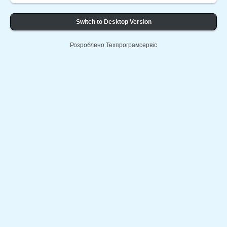
Switch to Desktop Version
Розроблено Техпрограмсервіс